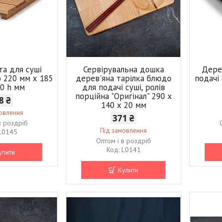
та для суші
Сервірувальна дошка
Дере
o 220 мм х 185
дерев'яна тарілка блюдо
подачі 
20 h мм
для подачі суші, ролів
порційна "Оригінал" 290 х
8 ₴
140 х 20 мм
мовлення
371 ₴
в роздріб
Під замовлення
L0145
Оптом і в роздріб
L0141
упити
Купити