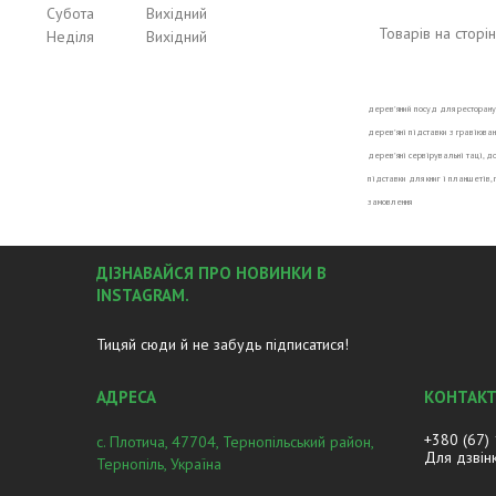
Субота
Вихідний
Неділя
Вихідний
дерев’яний посуд для ресторану,
дерев’яні підставки з гравіюван
дерев’яні сервірувальні таці, д
підставки для книг і планшетів,
замовлення
ДІЗНАВАЙСЯ ПРО НОВИНКИ В
INSTAGRAM.
Тицяй сюди й не забудь підписатися!
+380 (67)
с. Плотича, 47704, Тернопільський район,
Для дзвін
Тернопіль, Україна