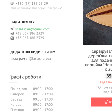
+380 (67) 186-23-29
Для дзвінків✔️ Вайбер✔️ Телеграм✔️
sc.las.in.ua@gmail.com
+38 067 186 2329
+38 067 186 2329
Сервірува
дерев'яна т
Інстаграм
@lasco.horeca
для подачі
порційна "Чов
х 2
35
Графік роботи
Під за
Оптом і 
Понеділок
09:00
17:00
Вівторок
09:00
17:00
Середа
09:00
17:00
К
Четвер
09:00
17:00
Пʼятниця
09:00
17:00