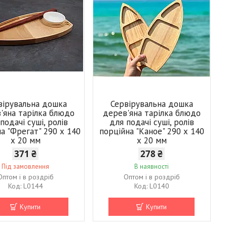
вірувальна дошка
Сервірувальна дошка
'яна тарілка блюдо
дерев'яна тарілка блюдо
подачі суші, ролів
для подачі суші, ролів
а "Фрегат" 290 х 140
порційна "Каное" 290 х 140
х 20 мм
х 20 мм
371 ₴
278 ₴
Під замовлення
В наявності
Оптом і в роздріб
Оптом і в роздріб
L0144
L0140
Купити
Купити