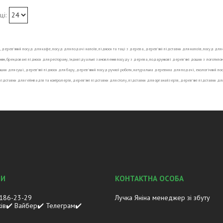
 дерев’яний посуд для кафе, посуд для подачі напоїв, підноси та таці з дерева, дерев’яні підставки для напоїв, посуд для 
ням, брендовані підноси для ресторану, індивідуальні замовлення посуду з дерева, подарункові дерев’яні дошки з логотипом,
ошки для суші, дерев’яні підноси для бару, дерев’яний посуд ручної роботи, натуральна деревина для подачі, екологічний посу
 підставки для геймпадів та контролерів, дерев’яні підставки для столу, підставки для органайзерів, дерев’яні підставки для
 186-23-29
Лучка Яніна менеджер зі збуту
ків✔️ Вайбер✔️ Телеграм✔️