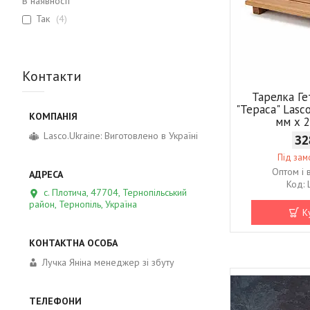
В наявності
Так
4
Контакти
Тарелка Ге
"Тераса" Lasc
мм х 
Lasco.Ukraine: Виготовлено в Україні
32
Під за
Оптом і 
с. Плотича, 47704, Тернопільський
район, Тернопіль, Україна
К
Лучка Яніна менеджер зі збуту