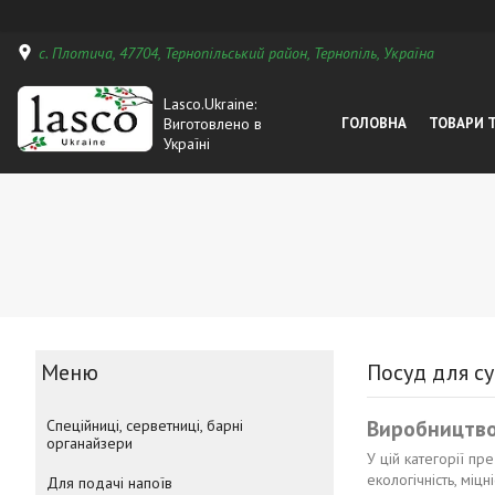
с. Плотича, 47704, Тернопільський район, Тернопіль, Україна
Lasco.Ukraine:
Виготовлено в
ГОЛОВНА
ТОВАРИ 
Україні
Посуд для су
Виробництво 
Спеційниці, серветниці, барні
органайзери
У цій категорії пр
екологічність, міцн
Для подачі напоїв