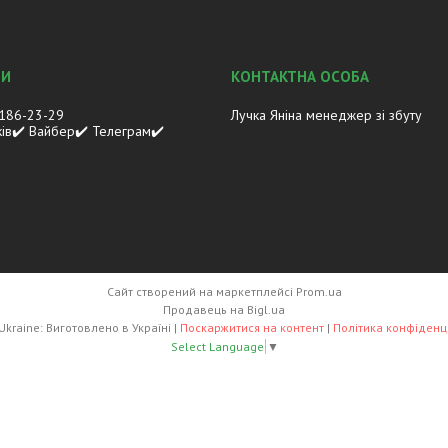
 186-23-29
Лучка Яніна менеджер зі збуту
ків✔️ Вайбер✔️ Телеграм✔️
Сайт створений на маркетплейсі
Prom.ua
Продавець на Bigl.ua
Lasco.Ukraine: Виготовлено в Україні |
Поскаржитися на контент
|
Політика конфіденц
Select Language
▼