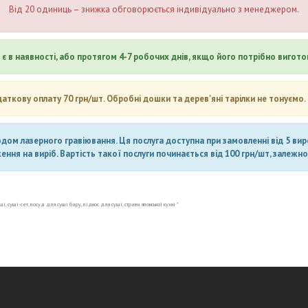
Від 20 одиниць – знижка обговорюється індивідуально з менеджером.
є в наявності, або протягом 4-7 робочих днів, якщо його потрібно вигото
даткову оплату 70 грн/шт. Обробні дошки та дерев'яні тарілки не тонуємо.
ом лазерного гравіювання. Ця послуга доступна при замовленні від 5 вироб
ня на виріб. Вартість такої послуги починається від 100 грн/шт, залежно 
, суші-сет, посуд для суші бару, піднос для суші, страви японської кухні *