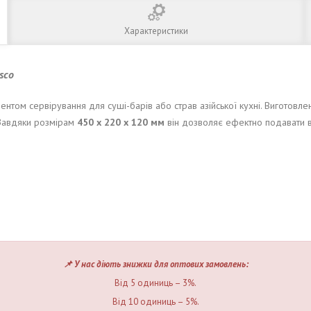
Характеристики
asco
нтом сервірування для суші-барів або страв азійської кухні. Виготовле
 Завдяки розмірам
450 х 220 х 120 мм
він дозволяє ефектно подавати ве
📌 У нас діють знижки для оптових замовлень:
Від 5 одиниць – 3%.
Від 10 одиниць – 5%.