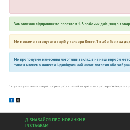
Замовлення відправляємо протягом 1-3 робочих днів, якщо товар 
Ми можемо затонувати виріб у кольори Венге, Тік або Горіх за до
Ми пропонуємо нанесення логотипів закладів на наші вироби метод
також можемо нанести індивідуальний напис, логотип або зображен
* посуд для суші, підставка для суші, сервіровка суші, ласощі азійської кухні, подача суші, дерев'яний посуд для суші
ДІЗНАВАЙСЯ ПРО НОВИНКИ В
INSTAGRAM.