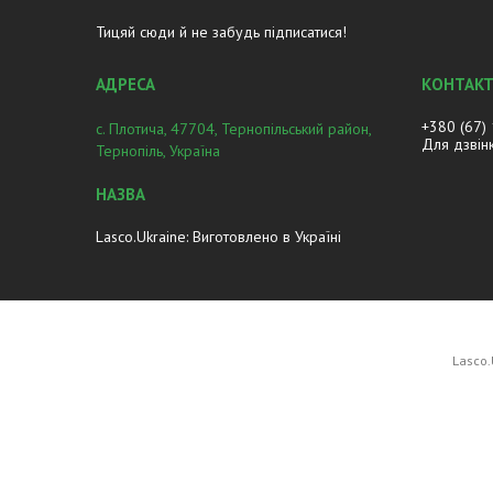
Тицяй сюди й не забудь підписатися!
+380 (67)
с. Плотича, 47704, Тернопільський район,
Для дзвін
Тернопіль, Україна
Lasco.Ukraine: Виготовлено в Україні