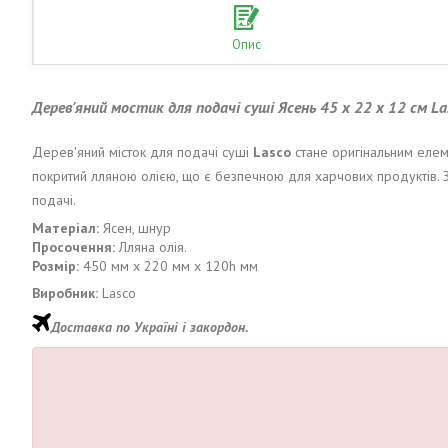
Опис
Дерев'яний мостик для подачі суші Ясень 45 х 22 х 12 см L
Дерев'яний місток для подачі суші
Lasco
стане оригінальним елеме
покритий лляною олією, що є безпечною для харчових продуктів.
подачі.
Матеріал:
Ясен, шнур
Просочення:
Лляна олія.
Розмір:
450 мм х 220 мм х 120h мм
Виробник:
Lasco
Доставка по Україні і закордон.