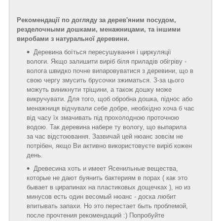
Рекомендації по догляду за дерев'яним посудом,
резделочными дошками, менажницами, та іншими
виробами з натуральної деревини.
Деревина боїться пересушування і циркуляції
вологи. Якщо залишити виріб біля приладів обігріву -
волога швидко почне випаровуватися з деревини, що в
свою чергу змусить брусочки зжиматься. З-за цього
можуть виникнути тріщини, а також дошку може
викручувати. Для того, щоб обробна дошка, піднос або
менажниця відчували себе добре, необхідно хоча б час
від часу їх змачивать під прохолодною проточною
водою. Так деревина набере ту вологу, що выпарила
за час відстоювання. Зазвичай цей нюанс зовсім не
потрібен, якщо Ви активно використовуєте виріб кожен
день.
Древесина хоть и имеет Ясенильные вещества,
которые не дают буянить бактериям в порах ( как это
бывает в цирапинах на пластиковых дощечках ), но из
минусов есть один весомый нюанс - доска любит
впитывать запахи. Но это перестает быть проблемой,
после прочтения рекомендаций :) Попробуйте