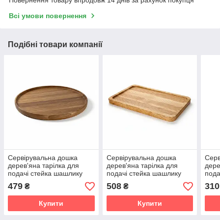
Всі умови повернення
Подібні товари компанії
Сервірувальна дошка
Сервірувальна дошка
Серв
дерев'яна тарілка для
дерев'яна тарілка для
дере
подачі стейка шашлику
подачі стейка шашлику
пода
м'ясних страв та нарізки
м'ясних страв та нарізки
м'яс
479
508
310
₴
₴
24х24 см "Араунд"
35х20 см "Аквадра"
порц
Купити
Купити