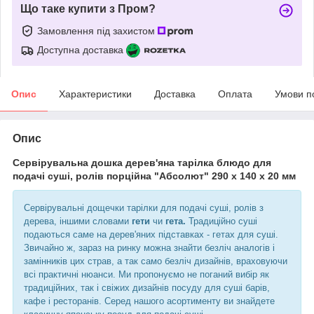
Що таке купити з Пром?
Замовлення під захистом
Доступна доставка
Опис
Характеристики
Доставка
Оплата
Умови п
Опис
Сервірувальна дошка дерев'яна тарілка блюдо для
подачі суші, ролів порційна "Абсолют" 290 х 140 х 20 мм
Сервірувальні дощечки тарілки для подачі суші, ролів з
дерева, іншими словами
гети
чи
гета.
Традиційно суші
подаються саме на дерев'яних підставках - гетах для суші.
Звичайно ж, зараз на ринку можна знайти безліч аналогів і
замінників цих страв, а так само безліч дизайнів, враховуючи
всі практичні нюанси. Ми пропонуємо не поганий вибір як
традиційних, так і свіжих дизайнів посуду для суші барів,
кафе і ресторанів. Серед нашого асортименту ви знайдете