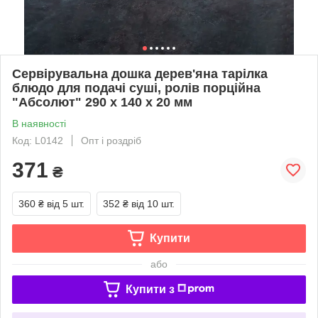
Сервірувальна дошка дерев'яна тарілка
блюдо для подачі суші, ролів порційна
"Абсолют" 290 х 140 х 20 мм
В наявності
Код: L0142
Опт і роздріб
371
₴
360 ₴
від 5 шт.
352 ₴
від 10 шт.
Купити
або
Купити з