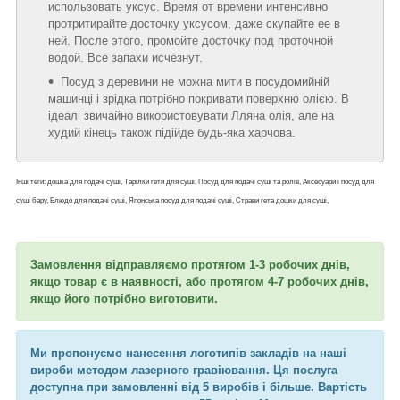
использовать уксус. Время от времени интенсивно
протритирайте досточку уксусом, даже скупайте ее в
ней. После этого, промойте досточку под проточной
водой. Все запахи исчезнут.
Посуд з деревини не можна мити в посудомийній
машинці і зрідка потрібно покривати поверхню олією. В
ідеалі звичайно використовувати Лляна олія, але на
худий кінець також підійде будь-яка харчова.
Інші теги: дошка для подачі суші, Тарілки гети для суші, Посуд для подачі суші та ролів, Аксесуари і посуд для
суші бару, Блюдо для подачі суші, Японська посуд для подачі суші, Страви гета дошки для суші,
Замовлення відправляємо протягом 1-3 робочих днів,
якщо товар є в наявності, або протягом 4-7 робочих днів,
якщо його потрібно виготовити.
Ми пропонуємо нанесення логотипів закладів на наші
вироби методом лазерного гравіювання. Ця послуга
доступна при замовленні від 5 виробів і більше. Вартість