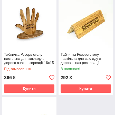
виконаємо візуалізацію безкоштовно!
Табличка Резерв столу
Табличка Резерв столу
настільна для закладу з
настільна для закладу з
дерева знак резервації 18х15
дерева знак резервації
см
Під замовлення
В наявності
366
292
₴
₴
Купити
Купити