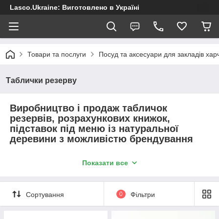
Lasco.Ukraine: Виготовлено в Україні
Товари та послуги
Посуд та аксесуари для закладів хар
Таблички резерву
Виробництво і продаж табличок
резервів, розрахункових книжок,
підставок під меню із натуральної
деревини з можливістю брендування
Гарантований інста - вигляд
Показати все
Живі фото і відео по запиту
Відправлення у день замовлення з оплатою при
отриманні
Сортування
0
Фільтри
Нанесення логотипів, імені, привітання, даті, тощо
Не знаєте, як буде виглядати логотип на виробі? Ми