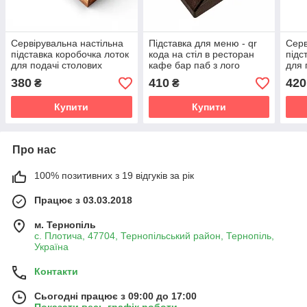
Сервірувальна настільна
Підставка для меню - qr
Серв
підставка коробочка лоток
кода на стіл в ресторан
підс
для подачі столових
кафе бар паб з лого
для 
приборів з дерева
закладу 10х6 см "Піфагор"
приб
380
410
420
₴
₴
"Мінімалізм" 26 х 12 см
"Кор
Купити
Купити
Про нас
100% позитивних з 19 відгуків за рік
Працює з 03.03.2018
м. Тернопіль
с. Плотича, 47704, Тернопільський район, Тернопіль,
Україна
Контакти
Сьогодні працює з 09:00 до 17:00