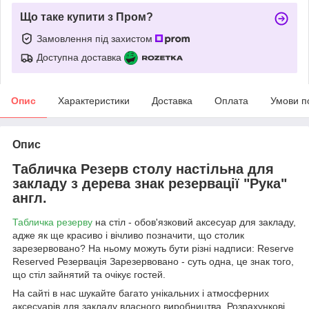
Що таке купити з Пром?
Замовлення під захистом
Доступна доставка
Опис
Характеристики
Доставка
Оплата
Умови п
Опис
Табличка Резерв столу настільна для
закладу з дерева знак резервації "Рука"
англ.
Табличка резерву
на стіл - обов'язковий аксесуар для закладу,
адже як ще красиво і вічливо позначити, що столик
зарезервовано? На ньому можуть бути різні надписи: Reserve
Reserved Резервація Зарезервовано - суть одна, це знак того,
що стіл зайнятий та очікує гостей.
На сайті в нас шукайте багато унікальних і атмосферних
аксесуарів для закладу власного виробництва. Розрахункові