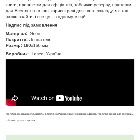
книги, планшетки для офіціантів, таблички резерву, підставки
для Ясенлетів та інші корисні речі для твого закладу, які так
важко знайти, і все це - в одному місці!
Надпис під замовлення
Матеріал:
Ясен
Покриття:
Лляна олія
Розмір: 180
х150 мм
Виробник:
Lasco, Україна
табличка резерва на стіл, настільна табличка Резерв, табличка резерв з дерева, табличка резерв для ресторану,
табличка резерв з дерева.