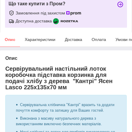
Що таке купити з Пром?
Замовлення під захистом
Доступна доставка
Опис
Характеристики
Доставка
Оплата
Умови п
Опис
Сервірувальний настільний лоток
коробочка підставка корзинка для
подачі хлібу з дерева
"Кантрі" Ясен
Lasco 225х135х70 мм
Сервірувальна хлібничка "Кантрі" вразить та додати
почуття комфорту та затишку для Ваших гостей.
Виконана з масиву натурального дерева з
використанням виключно безпечних матеріалів.
Наші хлібниці та лотки для приборів виготовляються