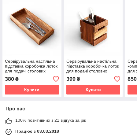
Сервірувальна настільна
Сервірувальна настільна
Серв
підставка коробочка лоток
підставка коробочка лоток
комп
для подачі столових
для подачі столових
для 
приборів з дерева
приборів з дерева "Кантрі"
"Кан
380
399
850
₴
₴
"Мінімалізм" 26 х 12 см
Купити
Купити
Про нас
100% позитивних з 21 відгука за рік
Працює з 03.03.2018