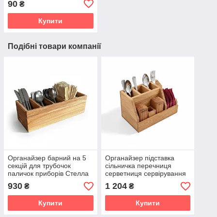
90
₴
Купити
Подібні товари компанії
Органайзер барний на 5
Органайзер підставка
секцій для трубочок
сільничка перечниця
паличок приборів Стелла
серветниця сервірування
приладів "Шале"
930
1 204
₴
₴
Купити
Купити