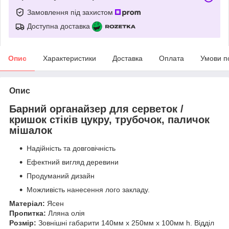
Замовлення під захистом
Доступна доставка
Опис
Характеристики
Доставка
Оплата
Умови п
Опис
Барний органайзер для серветок /
кришок стіків цукру, трубочок, паличок
мішалок
Надійність та довговічність
Ефектний вигляд деревини
Продуманий дизайн
Можливість нанесення лого закладу.
Матеріал:
Ясен
Пропитка:
Лляна олія
Розмір:
Зовнішні габарити 140мм х 250мм х 100мм h. Відділ