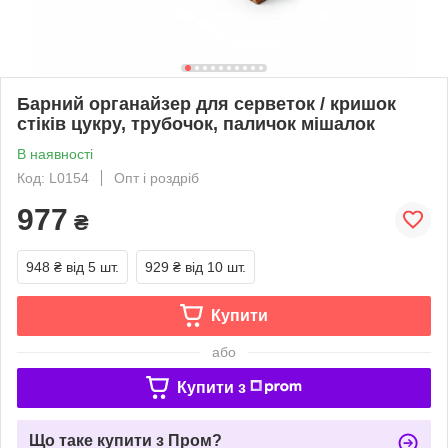
Барний органайзер для серветок / кришок
стіків цукру, трубочок, паличок мішалок
В наявності
Код: L0154
Опт і роздріб
977
₴
948 ₴
від 5 шт.
929 ₴
від 10 шт.
Купити
або
Купити з
Що таке купити з Пром?