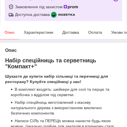
Замовлення під захистом
Доступна доставка
Опис
Характеристики
Доставка
Оплата
Умови п
Опис
Набір спеційниць та серветниць
"Компакт+"
Шукаєте де купити набір сільниці та перечниці для
ресторану? Купуйте спеційниці у нас!
В комплект входять: шейкери для солі та перцю та
коробочка з відділом під серветки.
Набір спеційниць виготовлений з масиву
натурального дерева з використанням виключно
безпечних компонентів.
Написи СІЛЬ та ПЕРЕЦЬ можна нанести будь-якою
мовою. Ідеально підійде для закладів в етнічному стилі,