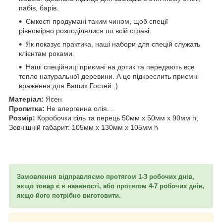
пабів, барів.
Ємкості продумані таким чином, щоб спеції
рівномірно розподілялися по всій страві.
Як показує практика, наші набори для спецій служать
клієнтам роками.
Наші спеційниці приємні на дотик та передають все
тепло натуральної деревини. А це підкреслить приємні
враження для Ваших Гостей :)
Матеріал:
Ясен
Пропитка:
Не алергенна олія. .
Розмір:
Коробочки сіль та перець 50мм х 50мм x 90мм h;
Зовнішній габарит: 105мм х 130мм х 105мм h
Замовлення відправляємо протягом 1-3 робочих днів,
якщо товар є в наявності, або протягом 4-7 робочих днів,
якщо його потрібно виготовити.