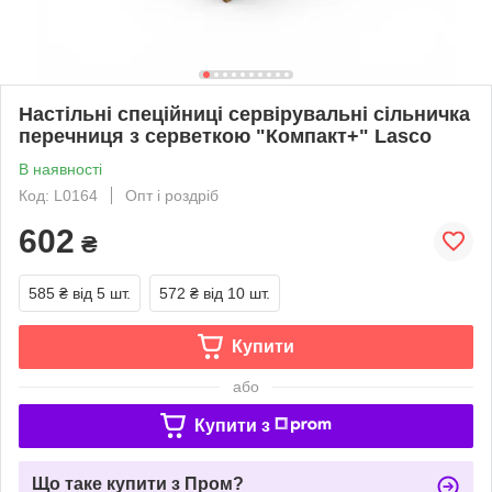
Настільні спеційниці сервірувальні сільничка
перечниця з серветкою "Компакт+" Lasco
В наявності
Код: L0164
Опт і роздріб
602
₴
585 ₴
від 5 шт.
572 ₴
від 10 шт.
Купити
або
Купити з
Що таке купити з Пром?