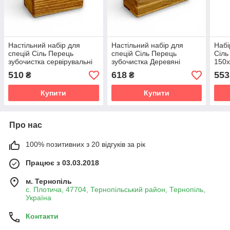
Настільний набір для
Настільний набір для
Набі
спецій Сіль Перець
спецій Сіль Перець
Сіль
зубочистка сервірувальні
зубочистка Деревяні
150x
спеційниці Укр
сервірувальні спеційниці
510
618
553
₴
₴
Lasco Англ
Купити
Купити
Про нас
100% позитивних з 20 відгуків за рік
Працює з 03.03.2018
м. Тернопіль
с. Плотича, 47704, Тернопільський район, Тернопіль,
Україна
Контакти