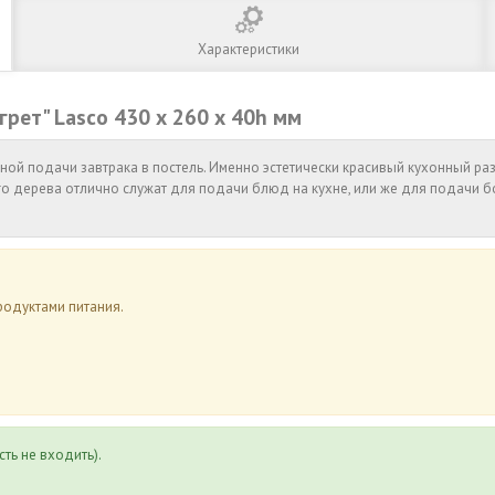
Характеристики
грет" Lasco 430 х 260 х 40h мм
й подачи завтрака в постель. Именно эстетически красивый кухонный раз
о дерева отлично служат для подачи блюд на кухне, или же для подачи б
родуктами питания.
сть не входить).