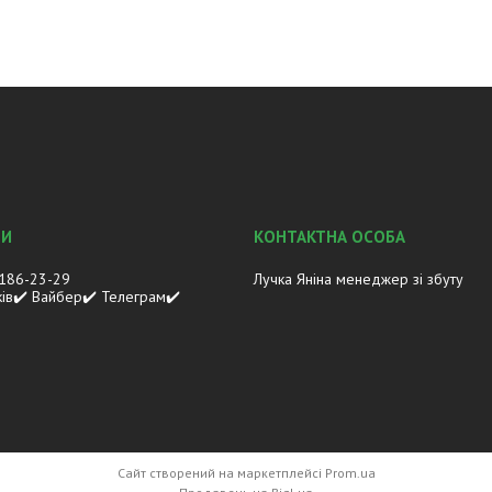
 186-23-29
Лучка Яніна менеджер зі збуту
ків✔️ Вайбер✔️ Телеграм✔️
Сайт створений на маркетплейсі
Prom.ua