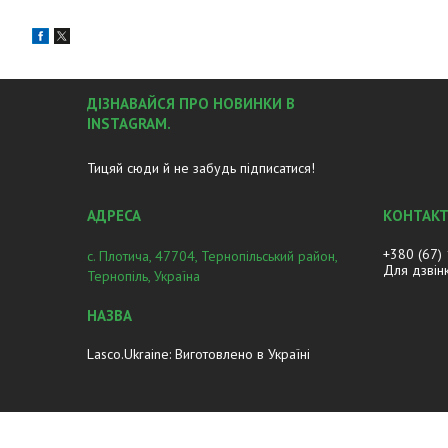
ДІЗНАВАЙСЯ ПРО НОВИНКИ В
INSTAGRAM.
Тицяй сюди й не забудь підписатися!
+380 (67)
с. Плотича, 47704, Тернопільський район,
Для дзвін
Тернопіль, Україна
Lasco.Ukraine: Виготовлено в Україні