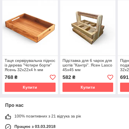
Таця сервірувальна піднос
Підставка для 6 чарок для
Підн
із дерева "Чотири борти"
шотів "Кантрі". Ясен Lasco
пода
Ясень 32х22х4 h мм
45х45 мм
32х2
768
582
691
₴
₴
Купити
Купити
Про нас
100% позитивних з 21 відгука за рік
Працює з 03.03.2018