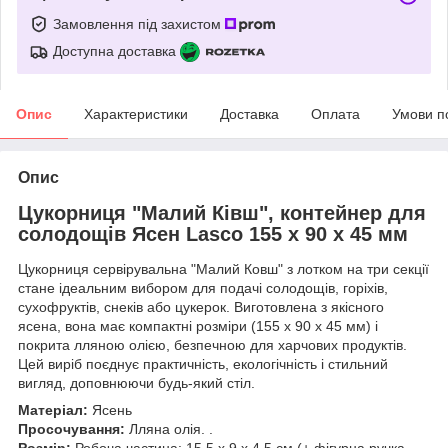
Замовлення під захистом
Доступна доставка
Опис
Характеристики
Доставка
Оплата
Умови п
Опис
Цукорниця "Малий Ківш", контейнер для
солодощів Ясен Lasco 155 х 90 х 45 мм
Цукорниця сервірувальна "Малий Ковш" з лотком на три секції
стане ідеальним вибором для подачі солодощів, горіхів,
сухофруктів, снеків або цукерок. Виготовлена з якісного
ясена, вона має компактні розміри (155 х 90 х 45 мм) і
покрита лляною олією, безпечною для харчових продуктів.
Цей виріб поєднує практичність, екологічність і стильний
вигляд, доповнюючи будь-який стіл.
Матеріал:
Ясень
Просочування:
Лляна олія. .