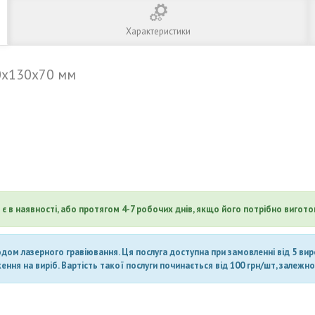
Характеристики
0х130х70 мм
є в наявності, або протягом 4-7 робочих днів, якщо його потрібно вигото
ом лазерного гравіювання. Ця послуга доступна при замовленні від 5 вироб
ня на виріб. Вартість такої послуги починається від 100 грн/шт, залежно 