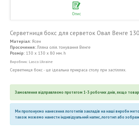
Опис
Серветниця бокс для серветок Овал Венге 13
Матеріал:
Ясен
Просочення:
Лляна олія. тонування Венге
Розмір:
130 х 130 х 80 мм. h
Виробник: Lasco.Ukraine
Серветниця бокс - це ідеальна прикраса столу при застіллях.
Замовлення відправляємо протягом 1-3 робочих днів, якщо товар 
Ми пропонуємо нанесення логотипів закладів на наші вироби метод
також можемо нанести індивідуальний напис, логотип або зображен