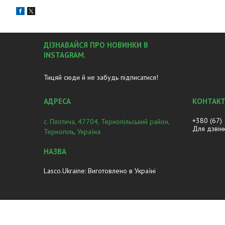
ДІЗНАВАЙСЯ ПРО НОВИНКИ В
INSTAGRAM.
Тицяй сюди й не забудь підписатися!
+380 (67)
с. Плотича, 47704, Тернопільський район,
Для дзвін
Тернопіль, Україна
Lasco.Ukraine: Виготовлено в Україні