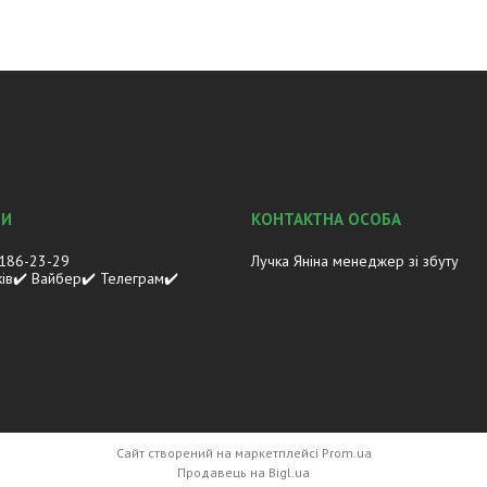
 186-23-29
Лучка Яніна менеджер зі збуту
ків✔️ Вайбер✔️ Телеграм✔️
Сайт створений на маркетплейсі
Prom.ua
Продавець на Bigl.ua