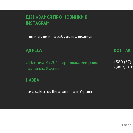
ДІЗНАВАЙСЯ ПРО НОВИНКИ В
INSTAGRAM.
Тицяй сюди й не забудь підписатися!
+380 (67)
с. Плотича, 47704, Тернопільський район,
Для дзвін
Тернопіль, Україна
Lasco.Ukraine: Виготовлено в Україні