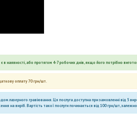
є в наявності, або протягом 4-7 робочих днів, якщо його потрібно вигото
даткову оплату 70 грн/шт.
ом лазерного гравіювання. Ця послуга доступна при замовленні від 5 вироб
ня на виріб. Вартість такої послуги починається від 100 грн/шт, залежно 