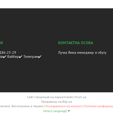
 186-23-29
Лучка Яніна менеджер зі збуту
ків✔️ Вайбер✔️ Телеграм✔️
Сайт створений на маркетплейсі
Prom.ua
Продавець на Bigl.ua
Lasco.Ukraine: Виготовлено в Україні |
Поскаржитися на контент
|
Політика конфіденц
Select Language
▼