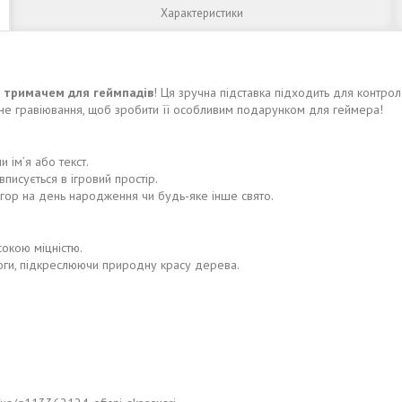
Характеристики
м
тримачем для геймпадів
! Ця зручна підставка підходить для контро
ьне гравіювання, щоб зробити її особливим подарунком для геймера!
 ім’я або текст.
писується в ігровий простір.
ігор на день народження чи будь-яке інше свято.
окою міцністю.
оги, підкреслюючи природну красу дерева.