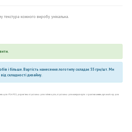
у текстура кожного виробу унікальна.
вити.
ів і більше. Вартість нанесення логотипу складає 55 грн/шт. Ми
від складності дизайну.
ймпадів PS4 PS5, дерев’яна підставка для геймпадів, підставка для контролерів з гравіюванням, органайзер для