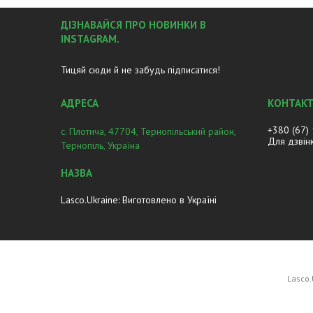
ДІЗНАВАЙСЯ ПРО НОВИНКИ В
INSTAGRAM.
Тицяй сюди й не забудь підписатися!
+380 (67)
с. Плотича, 47704, Тернопільський район,
Для дзвін
Тернопіль, Україна
Lasco.Ukraine: Виготовлено в Україні