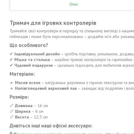
Опис
Тримач для ігрових контролерів
Тримайте свої контролери в порядку та стильному вигляді з наши
геймпадів і може бути персоналізована – додайте ім’я або унікал
Що особливого?
✔
Індивідуальний дизайн
– зробіть підставку унікальною, додавши
✔
Міцна та стильна
– надійно тримає контролери та гармонійно в
✔
Чудовий подарунок
– ідеально підходить для любителів відео
Матеріали:
🔹
Масив ясеня
– натуральна деревина з гарною текстурою та вис
🔹
Напівглянцевий акриловий лак
– захищає від подряпин і вол
Розміри:
📏
Довжина
– 16 см
📏
Ширина
– 6 см
📏
Висота
– 12,5 см
Дивіться інші наші офісні аксесуари: