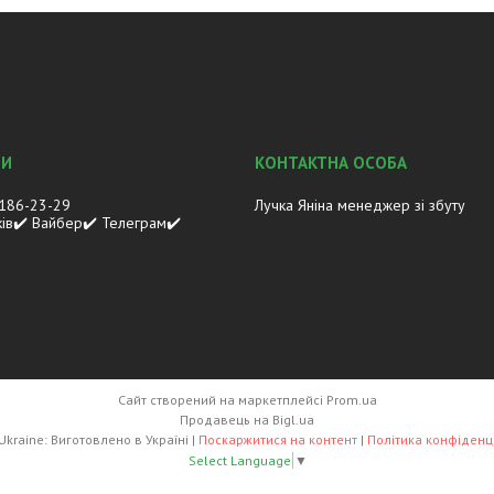
 186-23-29
Лучка Яніна менеджер зі збуту
ків✔️ Вайбер✔️ Телеграм✔️
Сайт створений на маркетплейсі
Prom.ua
Продавець на Bigl.ua
Lasco.Ukraine: Виготовлено в Україні |
Поскаржитися на контент
|
Політика конфіденц
Select Language
▼