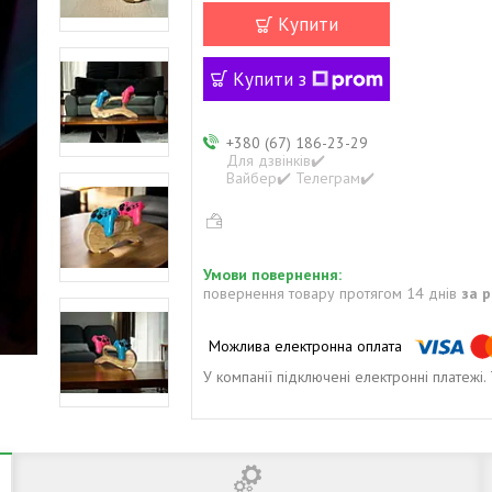
Купити
Купити з
+380 (67) 186-23-29
Для дзвінків✔️
Вайбер✔️ Телеграм✔️
повернення товару протягом 14 днів
за 
У компанії підключені електронні платежі