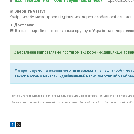
🖥
Підставки для моніторів, навушників, книжок
- https://las.te.
☀️
Зверніть увагу!
Колір виробу може трохи відрізнятися через особливості освітлен
✈️
Доставка:
🚚 Всі наші вироби виготовляються вручну в
Україні
та відправляю
Замовлення відправляємо протягом 1-3 робочих днів, якщо товар 
Ми пропонуємо нанесення логотипів закладів на наші вироби метод
також можемо нанести індивідуальний напис, логотип або зображен
підставка для геймпадів, тримач для геймпадів, підставка для джойстиків, тримач для джойстиків, підставка для 
геймпадів, аксесуари для ігрових консолей, подарунок геймеру, геймерський органайзер, підставка під джойстик Xbo