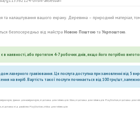
ua/ua/g113362124-ofisni-aksesuari
ня та налаштування вашого екрану. Деревина – природний матеріал, том
ться безпосередньо від майстра
Новою Поштою
та
Укрпоштою
.
є в наявності, або протягом 4-7 робочих днів, якщо його потрібно вигото
ом лазерного гравіювання. Ця послуга доступна при замовленні від 5 вироб
ня на виріб. Вартість такої послуги починається від 100 грн/шт, залежно 
контролерів, тримач для контролерів, підставка для геймпадів Xbox, підставка для геймпадів PlayStation, підставка для ге
x, підставка під джойстик PlayStation, стійка для геймпадів