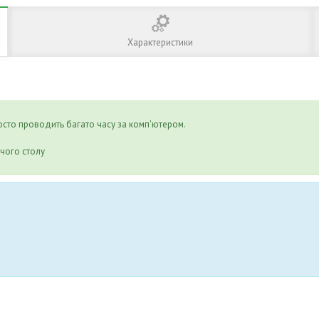
Характеристики
сто проводить багато часу за комп'ютером.
чого столу