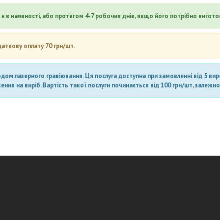
є в наявності, або протягом 4-7 робочих днів, якщо його потрібно вигото
даткову оплату 70 грн/шт.
ом лазерного гравіювання. Ця послуга доступна при замовленні від 5 вироб
ня на виріб. Вартість такої послуги починається від 100 грн/шт, залежно 