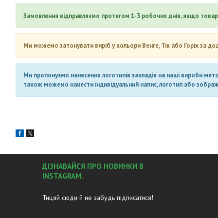
Замовлення відправляємо протягом 1-3 робочих днів, якщо товар 
Ми можемо затонувати виріб у кольори Венге, Тік або Горіх за до
Ми пропонуємо нанесення логотипів закладів на наші вироби метод
також можемо нанести індивідуальний напис, логотип або зображен
ДІЗНАВАЙСЯ ПРО НОВИНКИ В
INSTAGRAM.
Тицяй сюди й не забудь підписатися!