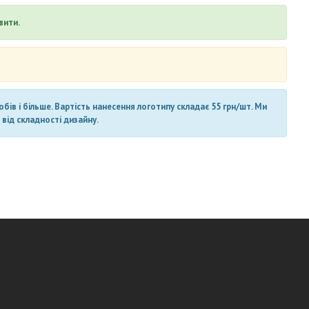
вити.
ів і більше. Вартість нанесення логотипу складає 55 грн/шт. Ми
від складності дизайну.