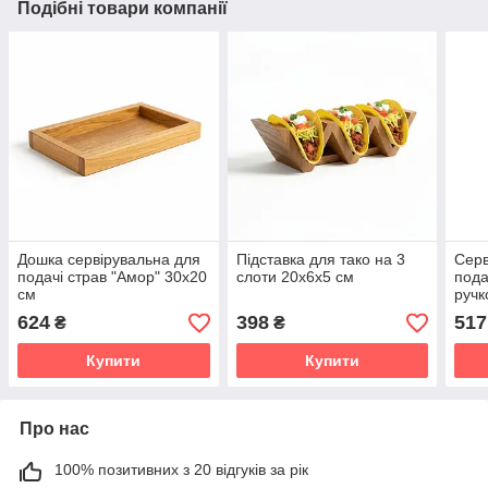
Подібні товари компанії
Дошка сервірувальна для
Підставка для тако на 3
Серв
подачі страв "Амор" 30х20
слоти 20х6х5 cм
пода
см
ручк
624
398
517
₴
₴
Купити
Купити
Про нас
100% позитивних з 20 відгуків за рік