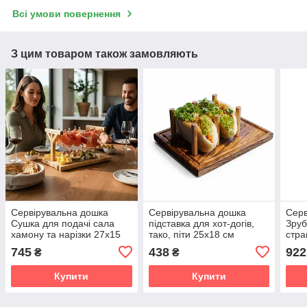
Всі умови повернення
З цим товаром також замовляють
Сервірувальна дошка
Сервірувальна дошка
Серв
Сушка для подачі сала
підставка для хот-догів,
Зруб
хамону та нарізки 27х15
тако, піти 25х18 cм
стра
cм
745
438
922
₴
₴
Купити
Купити