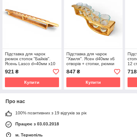
Підставка для чарок
Підставка для чарок
Підс
рюмок стопок "Байків".
"Хвиля". Ясен d40мм х6
стоп
Ясень Lasco d=40мм х10
отворів + стопки, рюмки
12 с
отворів, 780 х 60 х 70h мм
230
921
847
718
₴
₴
Купити
Купити
Про нас
100% позитивних з 19 відгуків за рік
Працює з 03.03.2018
м. Тернопіль