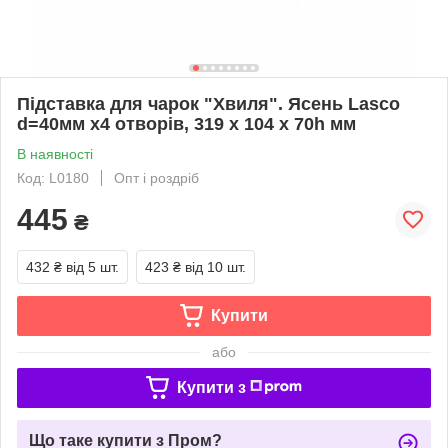
Підставка для чарок "Хвиля". Ясень Lasco
d=40мм х4 отворів, 319 х 104 х 70h мм
В наявності
Код: L0180
Опт і роздріб
445
₴
432 ₴
від 5 шт.
423 ₴
від 10 шт.
Купити
або
Купити з
Що таке купити з Пром?