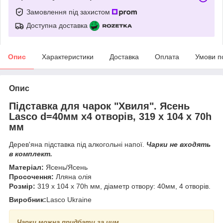
Замовлення під захистом
Доступна доставка
Опис
Характеристики
Доставка
Оплата
Умови п
Опис
Підставка для чарок "Хвиля". Ясень
Lasco d=40мм х4 отворів, 319 х 104 х 70h
мм
Дерев'яна підставка під алкогольні напої.
Чарки не входять
в комплект.
Матеріал:
Ясень/Ясень
Просочення:
Лляна олія
Розмір:
319 х 104 х 70h мм, діаметр отвору: 40мм, 4 отворів.
Виробник:
Lasco Ukraine
Чарки можна придбати за цим