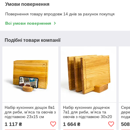
Умови повернення
Повернення товару впродовж 14 днів за рахунок покупця
Всі умови повернення
Подібні товари компанії
Набір кухонних дощок 8в1
Набір кухонних дощечок
Серв
для риби, м'яса та овочів з
7в1 для риби, м'яса та
дере
підставкою 23х15 см
овочів з підставкою 30х20
пода
см
м'яс
1 117
1 664
508
₴
₴
35х2