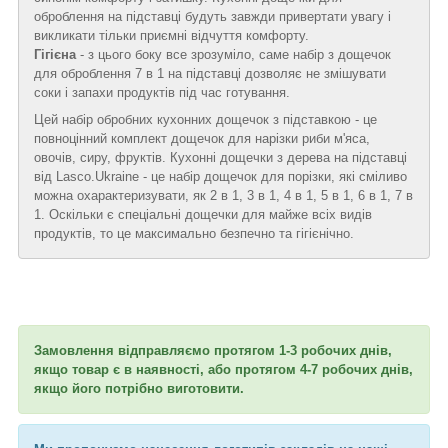
оброблення на підставці будуть завжди привертати увагу і
викликати тільки приємні відчуття комфорту.
Гігієна
- з цього боку все зрозуміло, саме набір з дощечок
для оброблення 7 в 1 на підставці дозволяє не змішувати
соки і запахи продуктів під час готування.
Цей набір обробних кухонних дощечок з підставкою - це
повноцінний комплект дощечок для нарізки риби м'яса,
овочів, сиру, фруктів. Кухонні дощечки з дерева на підставці
від Lasco.Ukraine - це набір дощечок для порізки, які сміливо
можна охарактеризувати, як 2 в 1, 3 в 1, 4 в 1, 5 в 1, 6 в 1, 7 в
1. Оскільки є спеціальні дощечки для майже всіх видів
продуктів, то це максимально безпечно та гігієнічно.
Замовлення відправляємо протягом 1-3 робочих днів,
якщо товар є в наявності, або протягом 4-7 робочих днів,
якщо його потрібно виготовити.