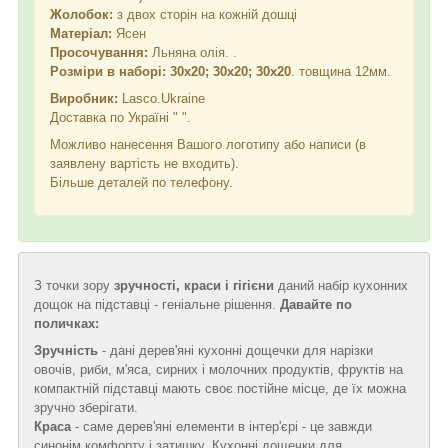
Жолобок:
з двох сторін на кожній дошці
Матеріал:
Ясен
Просочування:
Льняна олія. .
Розміри в наборі:
30х20; 30х20; 30х20
. товщина 12мм.
Виробник:
Lasco.Ukraine
Доставка по Україні "
".
Можливо нанесення Вашого логотипу або написи (в
заявлену вартість не входить).
Більше деталей по телефону.
З точки зору
зручності, краси і гігієни
даний набір кухонних
дощок на підставці - геніальне рішення.
Давайте по
поличках:
Зручність
- дані дерев'яні кухонні дощечки для нарізки
овочів, риби, м'яса, сирних і молочних продуктів, фруктів на
компактній підставці мають своє постійне місце, де їх можна
зручно зберігати.
Краса
- саме дерев'яні елементи в інтер'єрі - це завжди
синонім комфорту і затишку. Кухонні дощечки для