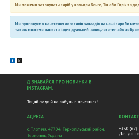
Ми можемо затонувати виріб у кольори Венге, Тік або Горіх за до
Ми пропонуємо нанесення логотипів закладів на наші вироби метод
також можемо нанести індивідуальний напис, логотип або зображен
ДІЗНАВАЙСЯ ПРО НОВИНКИ В
INSTAGRAM.
Тицяй сюди й не забудь підписатися!
+380 (67)
с. Плотича, 47704, Тернопільський район,
Для дзвін
Тернопіль, Україна