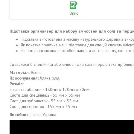
Опис
Підставка органайзер для набору ємностей для солі та перцю 
Підставка виготовлена з масиву натурального дерева з вико
Як показує практика, наші підставки для спецій служать клієн
На підставці можна і потрібно нанести лого закладу, що істот
Здавалося б спеційниці або ємності для солі і перцю така дрібниц
Матеріал:
Ясень
Просочування:
Лляна олія.
Розмір:
Загальні габарити
-
180мм х 120мм х 70мм
Слоти для спеційниць - 55 мм х 55 мм
Слот для зубочисток - 55 мм х 35 мм
Слот для серветок - 155 мм х 35 мм
Виробник:
Lasco, Україна