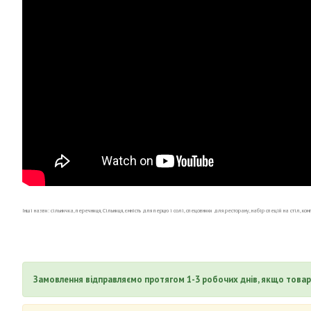
Інші назви: сільничка, перечниця, Сільниця, ємність для перцю і солі, спецовники для ресторану, набір спецій на стіл, ко
Замовлення відправляємо протягом 1-3 робочих днів, якщо товар 