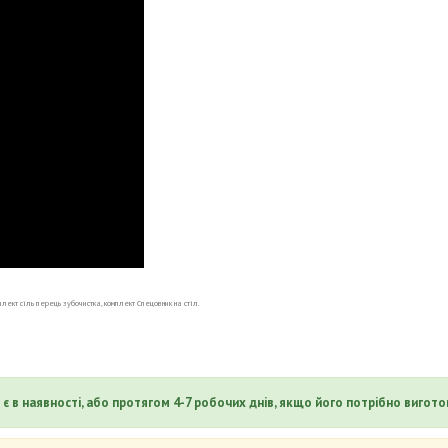
мплект сіль перець зубочистка, комплект Спецовник на стіл.
є в наявності, або протягом 4-7 робочих днів, якщо його потрібно вигото