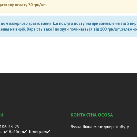
даткову оплату 70 грн/шт.
ом лазерного гравіювання. Ця послуга доступна при замовленні від 5 вироб
ня на виріб. Вартість такої послуги починається від 100 грн/шт, залежно 
 186-23-29
Лучка Яніна менеджер зі збуту
ків✔️ Вайбер✔️ Телеграм✔️