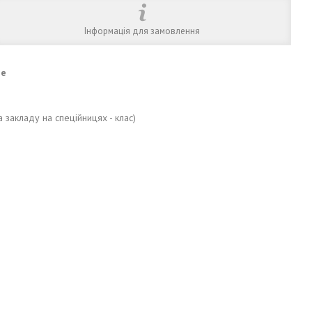
Інформація для замовлення
ne
а закладу на спеційницях - клас)