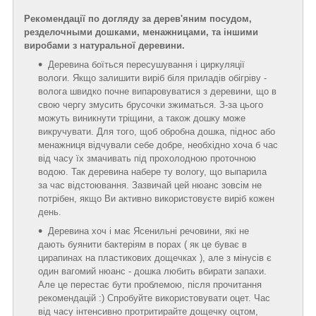
Рекомендації по догляду за дерев'яним посудом,
резделочными дошками, менажницами, та іншими
виробами з натуральної деревини.
Деревина боїться пересушування і циркуляції
вологи. Якщо залишити виріб біля приладів обігріву -
волога швидко почне випаровуватися з деревини, що в
свою чергу змусить брусочки зжиматься. З-за цього
можуть виникнути тріщини, а також дошку може
викручувати. Для того, щоб обробна дошка, піднос або
менажниця відчували себе добре, необхідно хоча б час
від часу їх змачивать під прохолодною проточною
водою. Так деревина набере ту вологу, що выпарила
за час відстоювання. Зазвичай цей нюанс зовсім не
потрібен, якщо Ви активно використовуєте виріб кожен
день.
Деревина хоч і має Ясенильні речовини, які не
дають буянити бактеріям в порах ( як це буває в
цирапинах на пластикових дощечках ), але з мінусів є
один вагомий нюанс - дошка любить вбирати запахи.
Але це перестає бути проблемою, після прочитання
рекомендацій :) Спробуйте використовувати оцет. Час
від часу інтенсивно протритирайте дощечку оцтом,