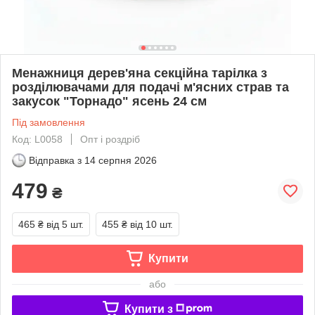
Менажниця дерев'яна секційна тарілка з
розділювачами для подачі м'ясних страв та
закусок "Торнадо" ясень 24 см
Під замовлення
Код: L0058
Опт і роздріб
Відправка з
14 серпня 2026
479
₴
465 ₴
від 5 шт.
455 ₴
від 10 шт.
Купити
або
Купити з