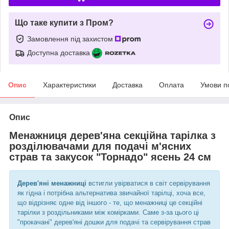
Що таке купити з Пром?
Замовлення під захистом
Доступна доставка
Опис
Характеристики
Доставка
Оплата
Умови п
Опис
Менажниця дерев'яна секційна тарілка з
розділювачами для подачі м'ясних
страв та закусок "Торнадо"
ясень
24 см
Дерев'яні менажниці
встигли увірватися в світ сервірування
як гідна і потрібна альтернатива звичайної тарілці, хоча все,
що відрізняє одне від іншого - те, що менажниці це секційні
тарілки з роздільниками між комірками. Саме з-за цього ці
"прокачані" дерев'яні дошки для подачі та сервірування страв