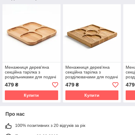
Менажниця дерев'яна
Менажниця дерев'яна
Мен
секційна тарілка з
секційна тарілка з
секц
роздільниками для подачі
розділювачами для подачі
розд
м'ясних страв і закусок
м'ясних страв та закусок
м'яс
479
479
479
₴
₴
"Хутір" ясень 24 см
"Серця" ясень 24 см
"Вік
Купити
Купити
Про нас
100% позитивних з 20 відгуків за рік