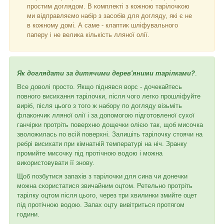
простим доглядом. В комплекті з кожною тарілочкою
ми відправляємо набір з засобів для догляду, які є не
в кожному домі. А саме - клаптик шліфувального
паперу і не велика кількість лляної олії.
Як доглядати за дитячими дерев'яними тарілками?
.
Все доволі просто. Якщо піднявся ворс - дочекайтесь
повного висихання тарілочки, після чого легко прошліфуйте
виріб, після цього з того ж набору по догляду візьміть
флакончик лляної олії і за допомогою підготовленої сухої
ганчірки протріть поверхню дощечки олією так, щоб мисочка
зволожилась по всій поверхні. Залишіть тарілочку стоячи на
ребрі висихати при кімнатній температурі на ніч. Зранку
промийте мисочку під протічною водою і можна
використовувати її знову.
Щоб позбутися запахів з тарілочки для сина чи донечки
можна скористатися звичайним оцтом. Ретельно протріть
тарілку оцтом після цього, через три хвилинки змийте оцет
під протічною водою. Запах оцту вивітриться протягом
години.