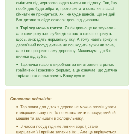
сміятися від чергового кидка миски на підлогу. Так, їжу
необхідно буде зібрати, проте змітати осколки із всієї
кімнати не прийдеться, як і не буде шансів, що не дай
Бог дитина знайде осколок десь під диваном.
Тарілку можна гризти.
Як би дивно це не звучало -
але коли ріжуться зубки дітки часто охочіше гризуть
щось, аніж їдять нормальну їжу. А тому навіть гризучи
дерев'яний посуд дитина не пошкодить зубки чи ясна,
але і не прогризе саму деревину. Максимум - дрібні
виямки від зубів.
Тарілочки нашого виробництва виготовлені в різних
грайливих і красивих формах, а це означає, що дитяча
тарілка ніжно прикрасить Вашу кухню.
Стосовно недоліків:
Тарілочки для діток з дерева не можна розміщувати
в мікрохвильову піч, їх не можна мити в посудомийній
машині та залишати в холодильнику.
З часом посуд підніме легкий ворс ( стане
шершавим ) і прийме запахи з їжі.. Але це вирішується