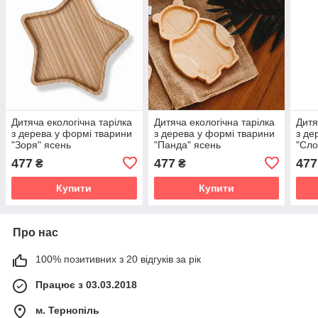
Дитяча екологічна тарілка
Дитяча екологічна тарілка
Дитя
з дерева у формі тварини
з дерева у формі тварини
з де
"Зоря" ясень
"Панда" ясень
"Сло
477
477
477
₴
₴
Купити
Купити
Про нас
100% позитивних з 20 відгуків за рік
Працює з 03.03.2018
м. Тернопіль