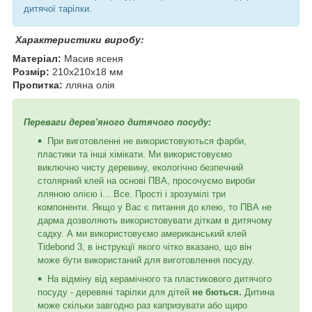
дитячої тарілки.
Характеристики виробу:
Матеріал:
Масив ясеня
Розмір:
210х210х18 мм
Пропитка:
лляна олія
Переваги дерев'яного дитячого посуду:
При виготовленні не використовуються фарби,
пластики та інші хімікати. Ми використовуємо
виключно чисту деревину, екологічно безпечний
столярний клей на основі ПВА, просочуємо вироби
лляною олією і... Все. Прості і зрозумілі три
компоненти. Якщо у Вас є питання до клею, то ПВА не
дарма дозволяють використовувати діткам в дитячому
садку. А ми використовуємо американський клей
Tidebond 3, в інструкції якого чітко вказано, що він
може бути використаний для виготовлення посуду.
На відміну від керамічного та пластикового дитячого
посуду - деревяні тарілки для дітей
не бються.
Дитина
може скільки завгодно раз капризувати або щиро