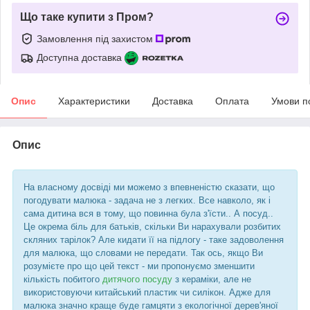
Що таке купити з Пром?
Замовлення під захистом
Доступна доставка
Опис
Характеристики
Доставка
Оплата
Умови п
Опис
На власному досвіді ми можемо з впевненістю сказати, що
погодувати малюка - задача не з легких. Все навколо, як і
сама дитина вся в тому, що повинна була з'їсти.. А посуд..
Це окрема біль для батьків, скільки Ви нарахували розбитих
скляних тарілок? Але кидати її на підлогу - таке задоволення
для малюка, що словами не передати. Так ось, якщо Ви
розумієте про що цей текст - ми пропонуємо зменшити
кількість побитого
дитячого посуду
з кераміки, але не
використовуючи китайський пластик чи силікон. Адже для
малюка значно краще буде гамцяти з екологічної дерев'яної