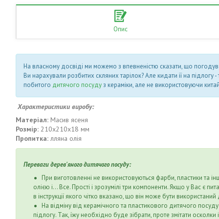
Опис
На власному досвіді ми можемо з впевненістю сказати, що погодувати 
Ви нарахували розбитих скляних тарілок? Але кидати її на підлогу 
побитого
дитячого посуду
з кераміки, але не використовуючи кита
Характеристики виробу:
Матеріал:
Масив ясеня
Розмір:
210х210х18 мм
Пропитка:
лляна олія
Переваги дерев'яного дитячого посуду:
При виготовленні не використовуються фарби, пластики та і
олією і... Все. Прості і зрозумілі три компоненти. Якщо у Вас 
в інструкції якого чітко вказано, що він може бути використани
На відміну від керамічного та пластикового дитячого посуду 
підлогу. Так, їжу необхідно буде зібрати, проте змітати осколки 