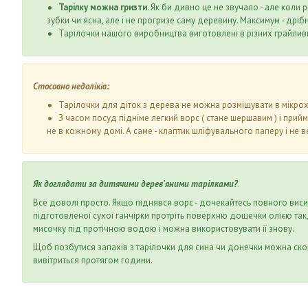
Тарілку можна гризти.
Як би дивно це не звучало - але коли 
зубки чи ясна, але і не прогризе саму деревину. Максимум - дрібн
Тарілочки нашого виробництва виготовлені в різних грайливи
Стосовно недоліків:
Тарілочки для діток з дерева не можна розміщувати в мікрох
З часом посуд підніме легкий ворс ( стане шершавим ) і прий
не в кожному домі. А саме - клаптик шліфувального паперу і не вел
Як доглядати за дитячими дерев'яними тарілками?
.
Все доволі просто. Якщо піднявся ворс - дочекайтесь повного висих
підготовленої сухої ганчірки протріть поверхню дощечки олією так,
мисочку під протічною водою і можна використовувати її знову.
Щоб позбутися запахів з тарілочки для сина чи донечки можна скор
вивітриться протягом години.