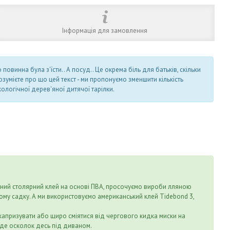
Інформація для замовлення
овинна була з'їсти.. А посуд.. Це окрема біль для батьків, скільки
зумієте про що цей текст - ми пропонуємо зменшити кількість
ологічної дерев'яної дитячої тарілки.
ечний столярний клей на основі ПВА, просочуємо вироби лляною
ячому садку. А ми використовуємо американський клей Tidebond 3,
капризувати або щиро сміятися від чергового кидка миски на
найде осколок десь під диваном.