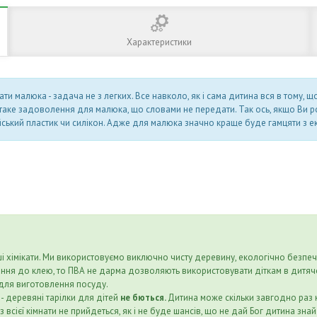
Характеристики
малюка - задача не з легких. Все навколо, як і сама дитина вся в тому, що п
- таке задоволення для малюка, що словами не передати. Так ось, якщо Ви ро
йський пластик чи силікон. Адже для малюка значно краще буде гамцяти з ек
нші хімікати. Ми використовуємо виключно чисту деревину, екологічно безп
є питання до клею, то ПВА не дарма дозволяють використовувати діткам в дит
й для виготовлення посуду.
- деревяні тарілки для дітей
не бються.
Дитина може скільки завгодно раз 
із всієї кімнати не прийдеться, як і не буде шансів, що не дай Бог дитина з