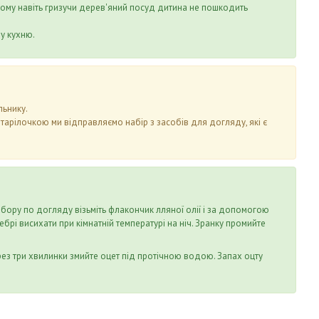
А тому навіть гризучи дерев'яний посуд дитина не пошкодить
у кухню.
льнику.
 тарілочкою ми відправляємо набір з засобів для догляду, які є
абору по догляду візьміть флакончик лляної олії і за допомогою
брі висихати при кімнатній температурі на ніч. Зранку промийте
рез три хвилинки змийте оцет під протічною водою. Запах оцту