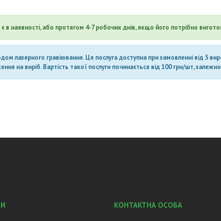
є в наявності, або протягом 4-7 робочих днів, якщо його потрібно вигото
ом лазерного гравіювання. Ця послуга доступна при замовленні від 5 вироб
ня на виріб. Вартість такої послуги починається від 100 грн/шт, залежно 