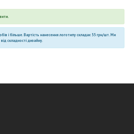
вити.
ів і більше. Вартість нанесення логотипу складає 55 грн/шт. Ми
від складності дизайну.