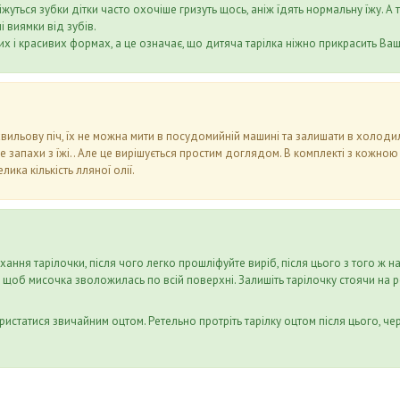
ріжуться зубки дітки часто охочіше гризуть щось, аніж їдять нормальну їжу. 
і виямки від зубів.
х і красивих формах, а це означає, що дитяча тарілка ніжно прикрасить Ваш
вильову піч, їх не можна мити в посудомийній машині та залишати в холоди
ме запахи з їжі.. Але це вирішується простим доглядом. В комплекті з кожною
ика кількість лляної олії.
ання тарілочки, після чого легко прошліфуйте виріб, після цього з того ж н
 щоб мисочка зволожилась по всій поверхні. Залишіть тарілочку стоячи на ре
истатися звичайним оцтом. Ретельно протріть тарілку оцтом після цього, че