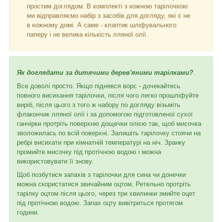
простим доглядом. В комплекті з кожною тарілочкою
ми відправляємо набір з засобів для догляду, які є не
в кожному домі. А саме - клаптик шліфувального
паперу і не велика кількість лляної олії.
Як доглядати за дитячими дерев'яними тарілками?
.
Все доволі просто. Якщо піднявся ворс - дочекайтесь
повного висихання тарілочки, після чого легко прошліфуйте
виріб, після цього з того ж набору по догляду візьміть
флакончик лляної олії і за допомогою підготовленої сухої
ганчірки протріть поверхню дощечки олією так, щоб мисочка
зволожилась по всій поверхні. Залишіть тарілочку стоячи на
ребрі висихати при кімнатній температурі на ніч. Зранку
промийте мисочку під протічною водою і можна
використовувати її знову.
Щоб позбутися запахів з тарілочки для сина чи донечки
можна скористатися звичайним оцтом. Ретельно протріть
тарілку оцтом після цього, через три хвилинки змийте оцет
під протічною водою. Запах оцту вивітриться протягом
години.