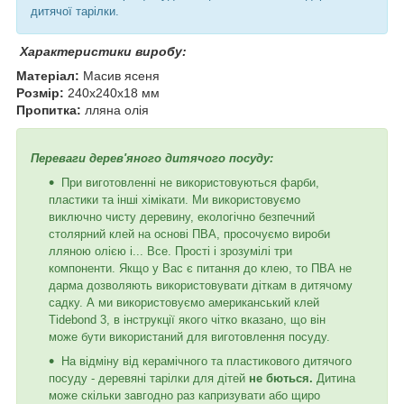
дитячої тарілки.
Характеристики виробу:
Матеріал:
Масив ясеня
Розмір:
240х240х18 мм
Пропитка:
лляна олія
Переваги дерев'яного дитячого посуду:
При виготовленні не використовуються фарби,
пластики та інші хімікати. Ми використовуємо
виключно чисту деревину, екологічно безпечний
столярний клей на основі ПВА, просочуємо вироби
лляною олією і... Все. Прості і зрозумілі три
компоненти. Якщо у Вас є питання до клею, то ПВА не
дарма дозволяють використовувати діткам в дитячому
садку. А ми використовуємо американський клей
Tidebond 3, в інструкції якого чітко вказано, що він
може бути використаний для виготовлення посуду.
На відміну від керамічного та пластикового дитячого
посуду - деревяні тарілки для дітей
не бються.
Дитина
може скільки завгодно раз капризувати або щиро