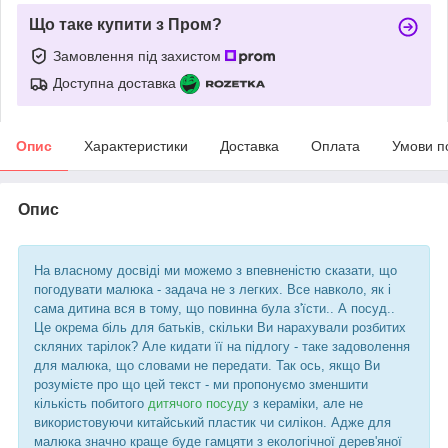
Що таке купити з Пром?
Замовлення під захистом
Доступна доставка
Опис
Характеристики
Доставка
Оплата
Умови п
Опис
На власному досвіді ми можемо з впевненістю сказати, що
погодувати малюка - задача не з легких. Все навколо, як і
сама дитина вся в тому, що повинна була з'їсти.. А посуд..
Це окрема біль для батьків, скільки Ви нарахували розбитих
скляних тарілок? Але кидати її на підлогу - таке задоволення
для малюка, що словами не передати. Так ось, якщо Ви
розумієте про що цей текст - ми пропонуємо зменшити
кількість побитого
дитячого посуду
з кераміки, але не
використовуючи китайський пластик чи силікон. Адже для
малюка значно краще буде гамцяти з екологічної дерев'яної