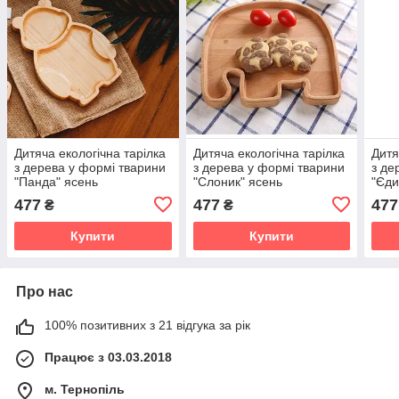
Дитяча екологічна тарілка
Дитяча екологічна тарілка
Дитя
з дерева у формі тварини
з дерева у формі тварини
з де
"Панда" ясень
"Слоник" ясень
"Єди
477
477
477
₴
₴
Купити
Купити
Про нас
100% позитивних з 21 відгука за рік
Працює з 03.03.2018
м. Тернопіль