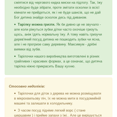
сміятися від чергового кидка миски на підлогу. Так, їжу
необхідно буде зібрати, проте змітати осколки із всієї
кімнати не прийдеться, як і не буде шансів, що не дай
Бог дитина знайде осколок десь під диваном.
Тарілку можна гризти.
Як би дивно це не звучало -
але коли ріжуться зубки дітки часто охочіше гризуть
щось, аніж їдять нормальну їжу. А тому навіть гризучи
дерев'яний посуд дитина не пошкодить зубки чи ясна,
але і не прогризе саму деревину. Максимум - дрібні
виямки від зубів.
Тарілочки нашого виробництва виготовлені в різних
грайливих і красивих формах, а це означає, що дитяча
тарілка ніжно прикрасить Вашу кухню.
Стосовно недоліків:
Тарілочки для діток з дерева не можна розміщувати
в мікрохвильову піч, їх не можна мити в посудомийній
машині та залишати в холодильнику.
З часом посуд підніме легкий ворс ( стане
шершавим ) і прийме запахи з їжі.. Але це вирішується