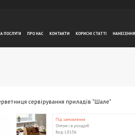
ТА ПОСЛУГИ
ПРО НАС
КОНТАКТИ
КОРИСНІ СТАТТІ
НАНЕСЕННЯ
ерветниця сервірування приладів "Шале"
Під замовлення
Оптом і в роздріб
Код:
L0156