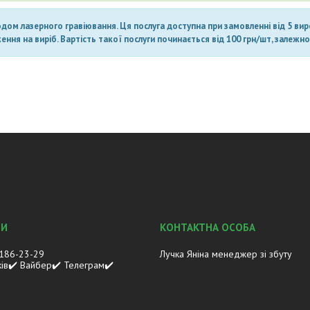
ом лазерного гравіювання. Ця послуга доступна при замовленні від 5 вироб
ня на виріб. Вартість такої послуги починається від 100 грн/шт, залежно 
 186-23-29
Лучка Яніна менеджер зі збуту
ків✔️ Вайбер✔️ Телеграм✔️