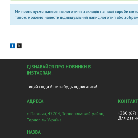
Ми пропонуємо нанесення логотипів закладів на наші вироби метод
також можемо нанести індивідуальний напис, логотип або зображен
ДІЗНАВАЙСЯ ПРО НОВИНКИ В
INSTAGRAM.
Тицяй сюди й не забудь підписатися!
+380 (67)
с. Плотича, 47704, Тернопільський район,
Для дзвін
Тернопіль, Україна