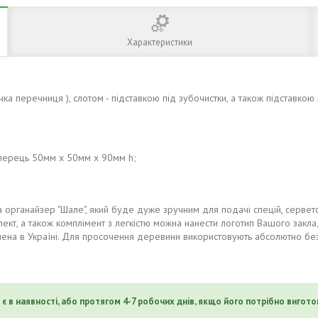
Характеристики
ка перечниця ), слотом - підставкою під зубочистки, а також підставкою 
а перець 50мм х 50мм x 90мм h;
органайзер "Шале", який буде дуже зручним для подачі спецій, серветок
ект, а також комплімент з легкістю можна нанести логотип Вашого закла
овлена в Україні. Для просочення деревини використовують абсолютно бе
є в наявності, або протягом 4-7 робочих днів, якщо його потрібно вигото