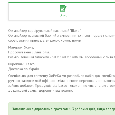
Опис
Органайзер сервірувальний настільний "Шале"
Органайзер настільний барний з ємностями для солі перцю ( сільнич
сервірування приладів: виделок, ложок, ножів.
Матеріал: Ясень,
Просочування: Лляна олія. .
Розмір: Зовнішні габарити 230 х 140 х 140h мм. Коробочки сіль т
Виробник: Lasco
Доставка по Україні .
Спеціально для сегменту ХоРеКа ми розробили набір для спецій та 
ручкою, завдяки якій офіціант сміливо може переносити весь компл
зайвих добавок. Продукція від Lasco - екологічно чиста та вигот
додатковий захист деревини від вологи.
Замовлення відправляємо протягом 1-3 робочих днів, якщо товар 