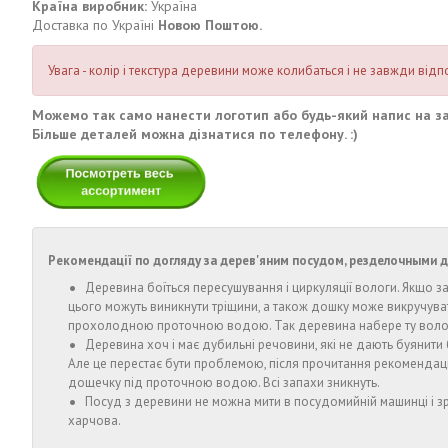
Країна виробник:
Україна
Доставка по Україні
Новою Поштою.
Увага - колір і текстура деревини може колибаться і не завжди від
Можемо так само нанести логотип або будь-який напис на з
Більше деталей можна дізнатися по телефону. :)
Рекомендації по догляду за дерев'яним посудом, резделочными 
Деревина боїться пересушування і циркуляції вологи. Якщо з
цього можуть виникнути тріщини, а також дошку може викручува
прохолодною проточною водою. Так деревина набере ту вологу,
Деревина хоч і має дубильні речовини, які не дають буянити 
Але це перестає бути проблемою, після прочитання рекомендацій 
дощечку під проточною водою. Всі запахи зникнуть.
Посуд з деревини не можна мити в посудомийній машинці і зр
харчова.