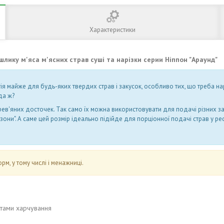
Характеристики
лику м'яса м'ясних страв суші та нарізки серии Ніппон "Араунд"
ія майже для будь-яких твердих страв і закусок, особливо тих, що треба на
да ж?
ев'яних досточек. Так само їх можна використовувати для подачі різних заку
они". А саме цей розмір ідеально підійде для порціонної подачі страв у рест
рм, у тому числі і менажниці.
ктами харчування