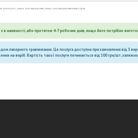
и для подачі, дошка для сервірування, дошка для сервірування м'ясних страв
є в наявності, або протягом 4-7 робочих днів, якщо його потрібно вигото
ом лазерного гравіювання. Ця послуга доступна при замовленні від 5 вироб
ня на виріб. Вартість такої послуги починається від 100 грн/шт, залежно 