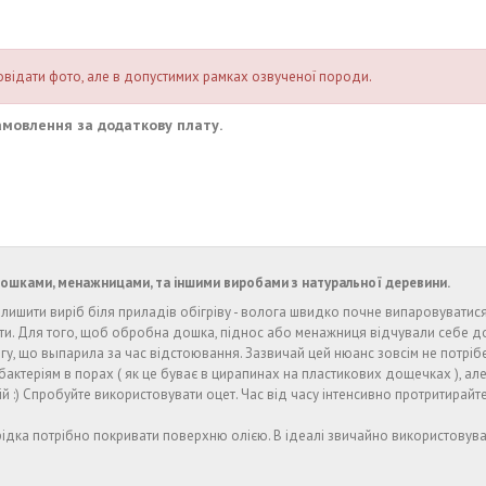
повідати фото, але в допустимих рамках озвученої породи.
амовлення за додаткову плату.
дошками, менажницами, та іншими виробами з натуральної деревини.
алишити виріб біля приладів обігріву - волога швидко почне випаровуватися
ти. Для того, щоб обробна дошка, піднос або менажниця відчували себе доб
 що выпарила за час відстоювання. Зазвичай цей нюанс зовсім не потрібе
бактеріям в порах ( як це буває в цирапинах на пластикових дощечках ), ал
:) Спробуйте використовувати оцет. Час від часу інтенсивно протритирайте д
ідка потрібно покривати поверхню олією. В ідеалі звичайно використовуват