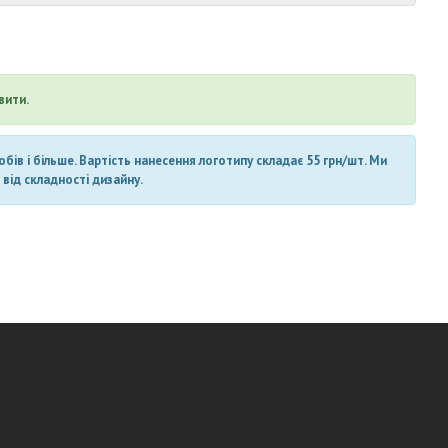
вити.
ів і більше. Вартість нанесення логотипу складає 55 грн/шт. Ми
від складності дизайну.