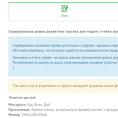
Опис
Сервірувальна дошка дерев'яна тарілка для подачі стейка шаш
Сервірувальні дощечки тарілки для подачі з дерева - ідеальна парт
або навіть відбивну - не хочеться скребсти по кераміці ножем, прав
Звичайно ж м'ясні страви - не єдине цільове призначення даних дер
Поглиблення по центру не дасть соків випливати за рамки "робочої з
:)
Так само у нас в асортименті є і круглі і квадратні дощечки різних фо
Технічні деталі:
Матеріал:
Бук, Ясен, Дуб
Просочення:
Лняное масло, допускається прямий контакт з проду
Розмір:
240х240х20мм