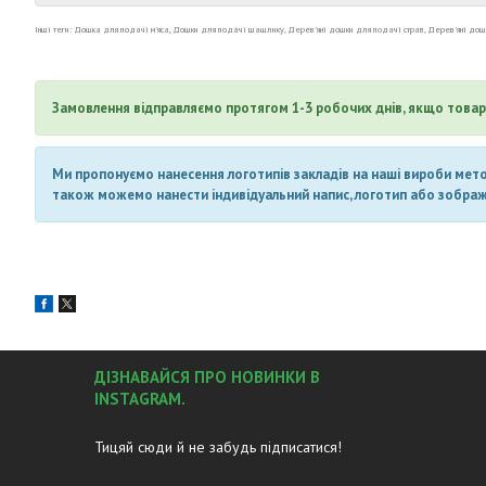
Інші теги: Дошка для подачі м'яса, Дошки для подачі шашлику, Дерев'яні дошки для подачі страв, Дерев'яні дошк
Замовлення відправляємо протягом 1-3 робочих днів, якщо товар 
Ми пропонуємо нанесення логотипів закладів на наші вироби метод
також можемо нанести індивідуальний напис, логотип або зображен
ДІЗНАВАЙСЯ ПРО НОВИНКИ В
INSTAGRAM.
Тицяй сюди й не забудь підписатися!