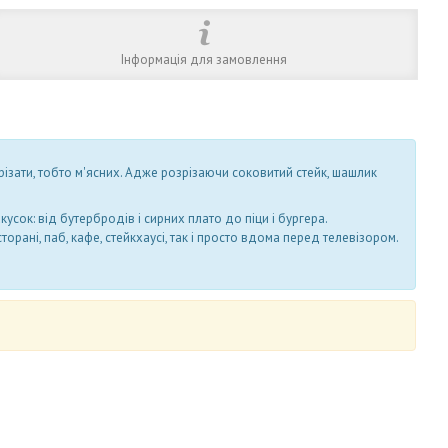
Інформація для замовлення
різати, тобто м'ясних. Адже розрізаючи соковитий стейк, шашлик
сок: від бутербродів і сирних плато до піци і бургера.
орані, паб, кафе, стейкхаусі, так і просто вдома перед телевізором.