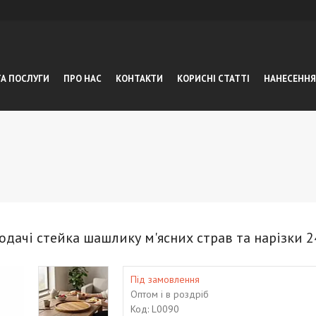
ТА ПОСЛУГИ
ПРО НАС
КОНТАКТИ
КОРИСНІ СТАТТІ
НАНЕСЕННЯ
одачі стейка шашлику м'ясних страв та нарізки 2
Під замовлення
Оптом і в роздріб
Код:
L0090