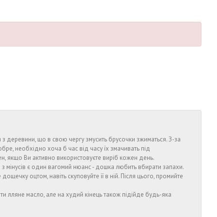
 з деревини, що в свою чергу змусить брусочки зжиматься. З-за
ре, необхідно хоча б час від часу їх змачивать під
н, якщо Ви активно використовуєте виріб кожен день.
е з мінусів є один вагомий нюанс - дошка любить вбирати запахи.
ощечку оцтом, навіть скуповуйте її в ній. Після цього, промийте
и лляне масло, але на худий кінець також підійде будь-яка