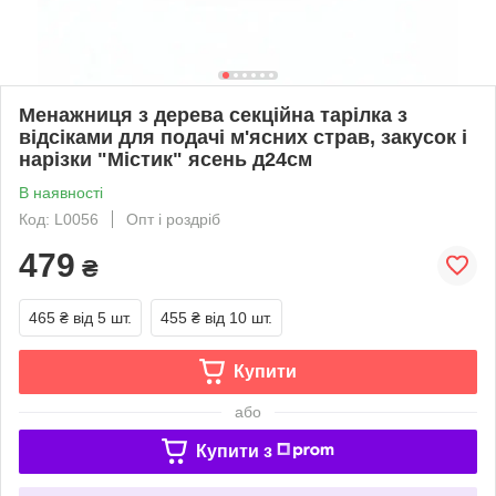
Менажниця з дерева секційна тарілка з
відсіками для подачі м'ясних страв, закусок і
нарізки "Містик" ясень д24см
В наявності
Код: L0056
Опт і роздріб
479
₴
465 ₴
від 5 шт.
455 ₴
від 10 шт.
Купити
або
Купити з