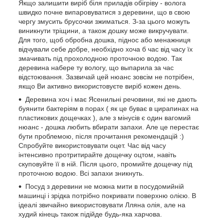
Якщо залишити виріб біля приладів обігріву - волога
швидко почне випаровуватися з деревини, що в свою
чергу змусить брусочки зжиматься. З-за цього можуть
виникнути тріщини, а також дошку може викручувати.
Для того, щоб обробна дошка, піднос або менажниця
відчували себе добре, необхідно хоча б час від часу їх
змачивать під прохолодною проточною водою. Так
деревина набере ту вологу, що выпарила за час
відстоювання. Зазвичай цей нюанс зовсім не потрібен,
якщо Ви активно використовуєте виріб кожен день.
Деревина хоч і має Ясенильні речовини, які не дають
буянити бактеріям в порах ( як це буває в цирапинах на
пластикових дощечках ), але з мінусів є один вагомий
нюанс - дошка любить вбирати запахи. Але це перестає
бути проблемою, після прочитання рекомендацій :)
Спробуйте використовувати оцет. Час від часу
інтенсивно протритирайте дощечку оцтом, навіть
скуповуйте її в ній. Після цього, промийте дощечку під
проточною водою. Всі запахи зникнуть.
Посуд з деревини не можна мити в посудомийній
машинці і зрідка потрібно покривати поверхню олією. В
ідеалі звичайно використовувати Лляна олія, але на
худий кінець також підійде будь-яка харчова.