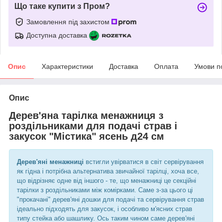
Що таке купити з Пром?
Замовлення під захистом
Доступна доставка
Опис
Характеристики
Доставка
Оплата
Умови п
Опис
Дерев'яна тарілка менажниця з
роздільниками для подачі страв і
закусок "Містика" ясень д24 см
Дерев'яні менажниці
встигли увірватися в світ сервірування
як гідна і потрібна альтернатива звичайної тарілці, хоча все,
що відрізняє одне від іншого - те, що менажниці це секційні
тарілки з роздільниками між комірками. Саме з-за цього ці
"прокачані" дерев'яні дошки для подачі та сервірування страв
ідеально підходять для закусок, і особливо м'ясних страв
типу стейка або шашлику. Ось таким чином саме дерев'яні