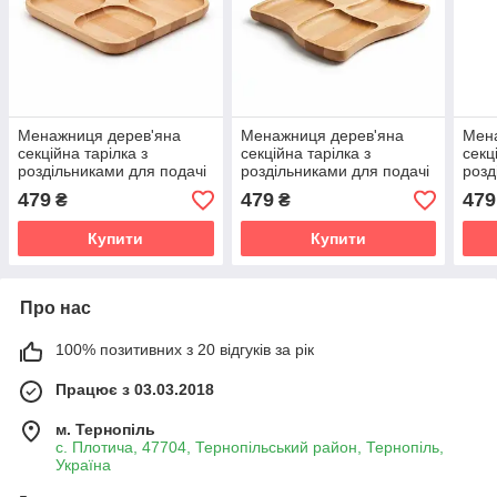
Менажниця дерев'яна
Менажниця дерев'яна
Мен
секційна тарілка з
секційна тарілка з
секц
роздільниками для подачі
роздільниками для подачі
розд
м'ясних страв і закусок
м'ясних страв і закусок
м'яс
479
479
479
₴
₴
"Хутір" ясень 24 см
"Майкро" ясень 24 см
"Вік
Купити
Купити
Про нас
100% позитивних з 20 відгуків за рік
Працює з 03.03.2018
м. Тернопіль
с. Плотича, 47704, Тернопільський район, Тернопіль,
Україна