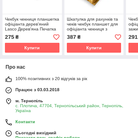
Чекбук чекниця планшетка
Шкатулка для рахунків та
Чекб
офіціанта дерев'яний
чеків чекбук планшет для
офіц
Lasco Дерев'яна Печатка
офіціанта чекниця з
зажи
Ясеню для кафе и
зати
275
387
291
₴
₴
ресторана Lasco
Купити
Купити
Про нас
100% позитивних з 20 відгуків за рік
Працює з 03.03.2018
м. Тернопіль
с. Плотича, 47704, Тернопільський район, Тернопіль,
Україна
Контакти
Сьогодні вихідний
Показати весь графік роботи