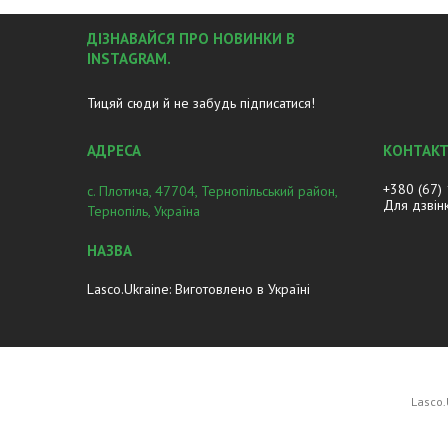
ДІЗНАВАЙСЯ ПРО НОВИНКИ В
INSTAGRAM.
Тицяй сюди й не забудь підписатися!
+380 (67)
с. Плотича, 47704, Тернопільський район,
Для дзвін
Тернопіль, Україна
Lasco.Ukraine: Виготовлено в Україні