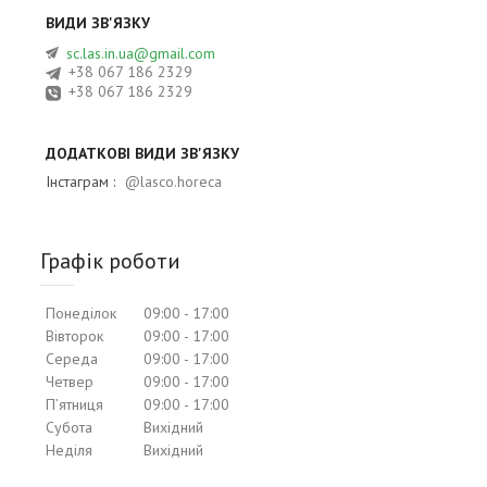
sc.las.in.ua@gmail.com
+38 067 186 2329
+38 067 186 2329
Інстаграм
@lasco.horeca
Графік роботи
Понеділок
09:00
17:00
Вівторок
09:00
17:00
Середа
09:00
17:00
Четвер
09:00
17:00
Пʼятниця
09:00
17:00
Субота
Вихідний
Неділя
Вихідний