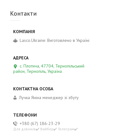
Контакти
Lasco.Ukraine: Виготовлено в Україні
с. Плотича, 47704, Тернопільський
район, Тернопіль, Україна
Лучка Яніна менеджер зі збуту
+380 (67) 186-23-29
Для дзвінків✔️ Вайбер✔️ Телеграм✔️