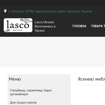
с. Плотича, 47704, Тернопільський район, Тернопіль, Україна
Lasco.Ukraine:
Виготовлено в
ГОЛОВНА
ТОВАРИ 
Україні
Ясеневі меб
Спеційниці, серветниці, барні
органайзери
Для подачі напоїв