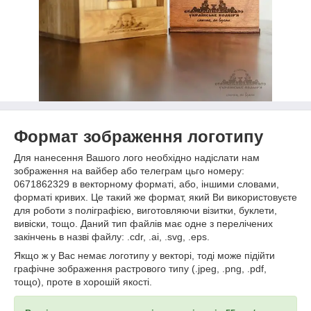
Формат зображення логотипу
Для нанесення Вашого лого необхідно надіслати нам
зображення на вайбер або телеграм цьго номеру:
0671862329 в векторному форматі, або, іншими словами,
форматі кривих. Це такий же формат, який Ви використовуєте
для роботи з поліграфією, виготовляючи візитки, буклети,
вивіски, тощо. Даний тип файлів має одне з перелічених
закінчень в назві файлу: .сdr, .ai, .svg, .eps.
Якщо ж у Вас немає логотипу у векторі, тоді може підійти
графічне зображення растрового типу (.jpeg, .png, .pdf,
тощо), проте в хорошій якості.